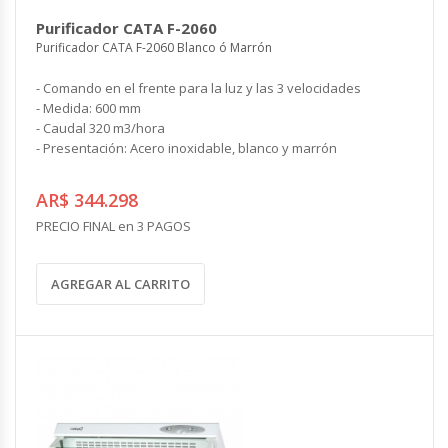
COMPLEMENTOS
Purificador CATA F-2060
CONTROLES Y ACCESORIOS
VENTILACION INDUSTRIAL
Purificador CATA F-2060 Blanco ó Marrón
Controles y Accesorios
Filtros
Ventiladores Helicoidales
- Comando en el frente para la luz y las 3 velocidades
Rejas y Difusores
Ventiladores Axiales
CONDUCCIONES
- Medida: 600 mm
Ventiladores Centrífugos
- Caudal 320 m3/hora
Ventiladores Especiales
- Presentación: Acero inoxidable, blanco y marrón
CALEFACCION ELECTRICA
Cortinas de Aire Industriales
Calderas Eléctricas
Circuladores de Aire Industriales
AR$ 344.298
Climatizadores Eléctricos
PRECIO FINAL en 3 PAGOS
Termotanques Eléctricos
COMPLEMENTOS
Calefones Eléctricos
Filtros
AGREGAR AL CARRITO
Paneles Termoeléctricos
Rejas y Persianas
Radiadores Eléctricos
Controles
Toalleros Eléctricos
Grifos Eléctricos
Bombas de Calor
ENERGÍA SOLAR