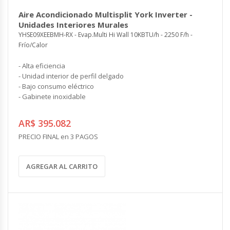
COMPLEMENTOS
Aire Acondicionado Multisplit York Inverter -
CONTROLES Y ACCESORIOS
VENTILACION INDUSTRIAL
Unidades Interiores Murales
Controles y Accesorios
YHSE09XEEBMH-RX - Evap.Multi Hi Wall 10KBTU/h - 2250 F/h -
Filtros
Ventiladores Helicoidales
Frío/Calor
Rejas y Difusores
Ventiladores Axiales
CONDUCCIONES
Ventiladores Centrífugos
- Alta eficiencia
Ventiladores Especiales
- Unidad interior de perfil delgado
CALEFACCION ELECTRICA
- Bajo consumo eléctrico
Cortinas de Aire Industriales
- Gabinete inoxidable
Calderas Eléctricas
Circuladores de Aire Industriales
Climatizadores Eléctricos
AR$ 395.082
Termotanques Eléctricos
COMPLEMENTOS
Calefones Eléctricos
PRECIO FINAL en 3 PAGOS
Filtros
Paneles Termoeléctricos
Rejas y Persianas
Radiadores Eléctricos
AGREGAR AL CARRITO
Controles
Toalleros Eléctricos
Grifos Eléctricos
Bombas de Calor
ENERGÍA SOLAR