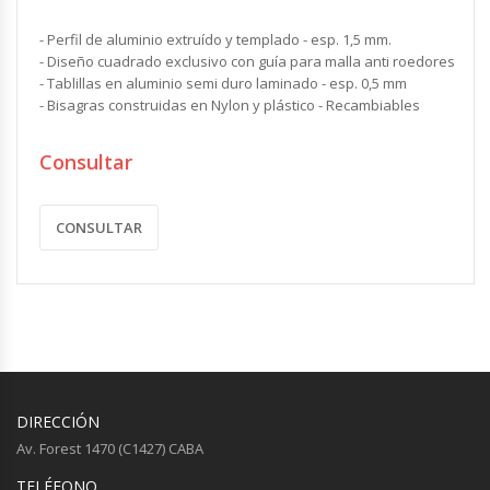
- Perfil de aluminio extruído y templado - esp. 1,5 mm.
- Diseño cuadrado exclusivo con guía para malla anti roedores
- Tablillas en aluminio semi duro laminado - esp. 0,5 mm
- Bisagras construidas en Nylon y plástico - Recambiables
Consultar
CONSULTAR
DIRECCIÓN
Av. Forest 1470 (C1427) CABA
TELÉFONO