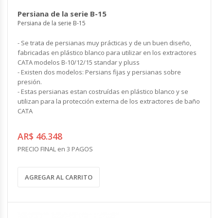
COMPLEMENTOS
Persiana de la serie B-15
CONTROLES Y ACCESORIOS
VENTILACION INDUSTRIAL
Persiana de la serie B-15
Controles y Accesorios
Filtros
Ventiladores Helicoidales
- Se trata de persianas muy prácticas y de un buen diseño,
Rejas y Difusores
Ventiladores Axiales
CONDUCCIONES
fabricadas en plástico blanco para utilizar en los extractores
Ventiladores Centrífugos
CATA modelos B-10/12/15 standar y pluss
Ventiladores Especiales
- Existen dos modelos: Persians fijas y persianas sobre
CALEFACCION ELECTRICA
presión.
Cortinas de Aire Industriales
- Estas persianas estan costruídas en plástico blanco y se
Calderas Eléctricas
Circuladores de Aire Industriales
utilizan para la protección externa de los extractores de baño
Climatizadores Eléctricos
CATA
Termotanques Eléctricos
COMPLEMENTOS
Calefones Eléctricos
Filtros
AR$ 46.348
Paneles Termoeléctricos
Rejas y Persianas
PRECIO FINAL en 3 PAGOS
Radiadores Eléctricos
Controles
Toalleros Eléctricos
Grifos Eléctricos
AGREGAR AL CARRITO
Bombas de Calor
ENERGÍA SOLAR