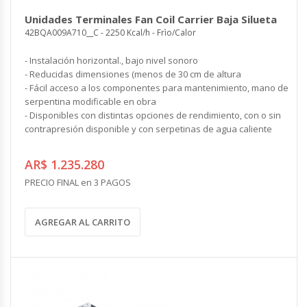
COMPLEMENTOS
Unidades Terminales Fan Coil Carrier Baja Silueta
CONTROLES Y ACCESORIOS
VENTILACION INDUSTRIAL
42BQA009A710__C - 2250 Kcal/h - Frìo/Calor
Controles y Accesorios
Filtros
Ventiladores Helicoidales
- Instalación horizontal., bajo nivel sonoro
Rejas y Difusores
Ventiladores Axiales
CONDUCCIONES
- Reducidas dimensiones (menos de 30 cm de altura
Ventiladores Centrífugos
- Fácil acceso a los componentes para mantenimiento, mano de
Ventiladores Especiales
serpentina modificable en obra
CALEFACCION ELECTRICA
- Disponibles con distintas opciones de rendimiento, con o sin
Cortinas de Aire Industriales
contrapresión disponible y con serpetinas de agua caliente
Calderas Eléctricas
Circuladores de Aire Industriales
Climatizadores Eléctricos
AR$ 1.235.280
Termotanques Eléctricos
COMPLEMENTOS
Calefones Eléctricos
PRECIO FINAL en 3 PAGOS
Filtros
Paneles Termoeléctricos
Rejas y Persianas
Radiadores Eléctricos
AGREGAR AL CARRITO
Controles
Toalleros Eléctricos
Grifos Eléctricos
Bombas de Calor
ENERGÍA SOLAR