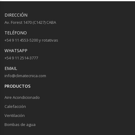
DIRECCIÓN
Av. Forest 1470 (C1427) CABA
TELÉFONO
+54 9 11 4553-5200 y rotativas
WHATSAPP
+54 9 11 2514-3777
EMAIL
info@climatecnica.com
PRODUCTOS
Aire Acondicionado
Calefacción
Ventilación
Bombas de agua