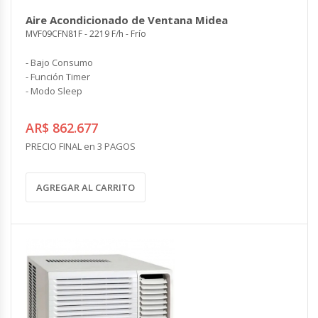
COMPLEMENTOS
Aire Acondicionado de Ventana Midea
CONTROLES Y ACCESORIOS
VENTILACION INDUSTRIAL
MVF09CFN81F - 2219 F/h - Frío
Controles y Accesorios
Filtros
Ventiladores Helicoidales
- Bajo Consumo
Rejas y Difusores
Ventiladores Axiales
CONDUCCIONES
- Función Timer
Ventiladores Centrífugos
- Modo Sleep
Ventiladores Especiales
CALEFACCION ELECTRICA
Cortinas de Aire Industriales
AR$ 862.677
Calderas Eléctricas
Circuladores de Aire Industriales
PRECIO FINAL en 3 PAGOS
Climatizadores Eléctricos
Termotanques Eléctricos
COMPLEMENTOS
AGREGAR AL CARRITO
Calefones Eléctricos
Filtros
Paneles Termoeléctricos
Rejas y Persianas
Radiadores Eléctricos
Controles
Toalleros Eléctricos
Grifos Eléctricos
Bombas de Calor
ENERGÍA SOLAR