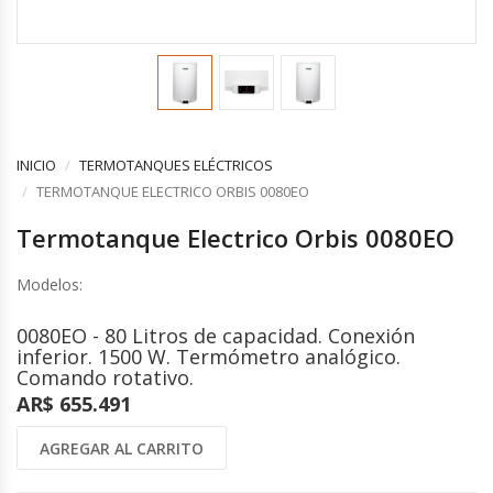
COMPLEMENTOS
CONTROLES Y ACCESORIOS
VENTILACION INDUSTRIAL
Controles y Accesorios
Filtros
Ventiladores Helicoidales
Rejas y Difusores
Ventiladores Axiales
CONDUCCIONES
Ventiladores Centrífugos
Ventiladores Especiales
INICIO
TERMOTANQUES ELÉCTRICOS
CALEFACCION ELECTRICA
Cortinas de Aire Industriales
TERMOTANQUE ELECTRICO ORBIS 0080EO
Calderas Eléctricas
Circuladores de Aire Industriales
Termotanque Electrico Orbis 0080EO
Climatizadores Eléctricos
Termotanques Eléctricos
COMPLEMENTOS
Modelos:
Calefones Eléctricos
Filtros
Paneles Termoeléctricos
Rejas y Persianas
0080EO - 80 Litros de capacidad. Conexión
Radiadores Eléctricos
inferior. 1500 W. Termómetro analógico.
Controles
Toalleros Eléctricos
Comando rotativo.
Grifos Eléctricos
AR$ 655.491
Bombas de Calor
AGREGAR AL CARRITO
ENERGÍA SOLAR