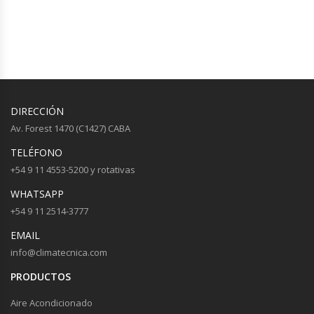
DIRECCIÓN
Av. Forest 1470 (C1427) CABA
TELÉFONO
+54 9 11 4553-5200 y rotativas
WHATSAPP
+54 9 11 2514-3777
EMAIL
info@climatecnica.com
PRODUCTOS
Aire Acondicionado