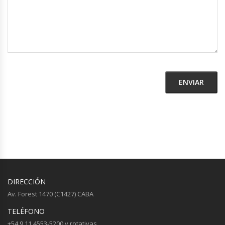
DIRECCIÓN
Av. Forest 1470 (C1427) CABA
TELÉFONO
+54 9 11 4553-5200 y rotativas