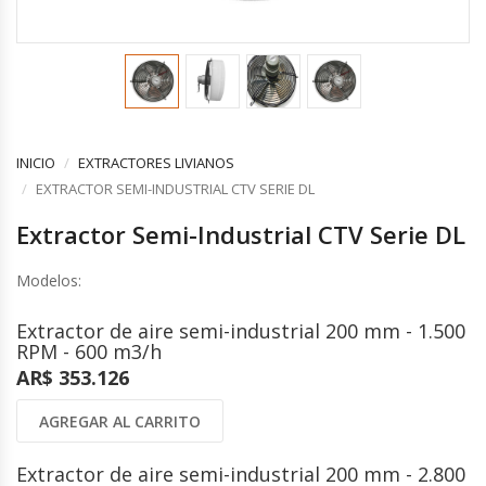
COMPLEMENTOS
CONTROLES Y ACCESORIOS
VENTILACION INDUSTRIAL
Controles y Accesorios
Filtros
Ventiladores Helicoidales
Rejas y Difusores
Ventiladores Axiales
CONDUCCIONES
Ventiladores Centrífugos
Ventiladores Especiales
INICIO
EXTRACTORES LIVIANOS
CALEFACCION ELECTRICA
Cortinas de Aire Industriales
EXTRACTOR SEMI-INDUSTRIAL CTV SERIE DL
Calderas Eléctricas
Circuladores de Aire Industriales
Extractor Semi-Industrial CTV Serie DL
Climatizadores Eléctricos
Termotanques Eléctricos
COMPLEMENTOS
Modelos:
Calefones Eléctricos
Filtros
Paneles Termoeléctricos
Rejas y Persianas
Extractor de aire semi-industrial 200 mm - 1.500
Radiadores Eléctricos
RPM - 600 m3/h
Controles
Toalleros Eléctricos
AR$ 353.126
Grifos Eléctricos
Bombas de Calor
AGREGAR AL CARRITO
ENERGÍA SOLAR
Extractor de aire semi-industrial 200 mm - 2.800