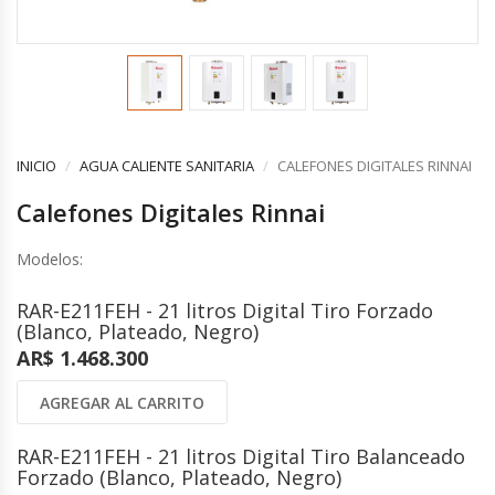
COMPLEMENTOS
CONTROLES Y ACCESORIOS
VENTILACION INDUSTRIAL
Controles y Accesorios
Filtros
Ventiladores Helicoidales
Rejas y Difusores
Ventiladores Axiales
CONDUCCIONES
Ventiladores Centrífugos
Ventiladores Especiales
INICIO
AGUA CALIENTE SANITARIA
CALEFONES DIGITALES RINNAI
CALEFACCION ELECTRICA
Cortinas de Aire Industriales
Calefones Digitales Rinnai
Calderas Eléctricas
Circuladores de Aire Industriales
Climatizadores Eléctricos
Modelos:
Termotanques Eléctricos
COMPLEMENTOS
Calefones Eléctricos
Filtros
RAR-E211FEH - 21 litros Digital Tiro Forzado
Paneles Termoeléctricos
(Blanco, Plateado, Negro)
Rejas y Persianas
Radiadores Eléctricos
AR$ 1.468.300
Controles
Toalleros Eléctricos
Grifos Eléctricos
AGREGAR AL CARRITO
Bombas de Calor
RAR-E211FEH - 21 litros Digital Tiro Balanceado
Forzado (Blanco, Plateado, Negro)
ENERGÍA SOLAR