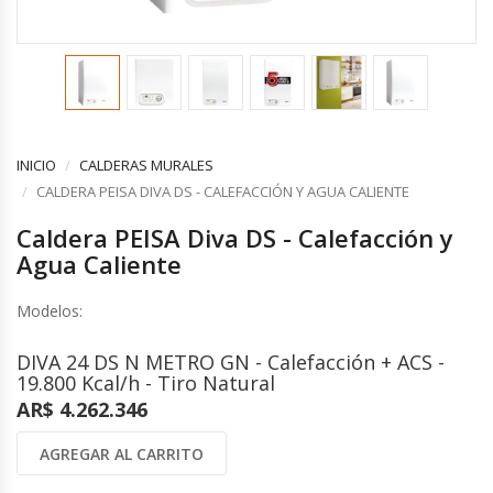
COMPLEMENTOS
CONTROLES Y ACCESORIOS
VENTILACION INDUSTRIAL
Controles y Accesorios
Filtros
Ventiladores Helicoidales
Rejas y Difusores
Ventiladores Axiales
CONDUCCIONES
Ventiladores Centrífugos
Ventiladores Especiales
INICIO
CALDERAS MURALES
CALEFACCION ELECTRICA
Cortinas de Aire Industriales
CALDERA PEISA DIVA DS - CALEFACCIÓN Y AGUA CALIENTE
Calderas Eléctricas
Circuladores de Aire Industriales
Caldera PEISA Diva DS - Calefacción y
Climatizadores Eléctricos
Agua Caliente
Termotanques Eléctricos
COMPLEMENTOS
Calefones Eléctricos
Filtros
Modelos:
Paneles Termoeléctricos
Rejas y Persianas
Radiadores Eléctricos
Controles
DIVA 24 DS N METRO GN - Calefacción + ACS -
Toalleros Eléctricos
19.800 Kcal/h - Tiro Natural
Grifos Eléctricos
AR$ 4.262.346
Bombas de Calor
AGREGAR AL CARRITO
ENERGÍA SOLAR