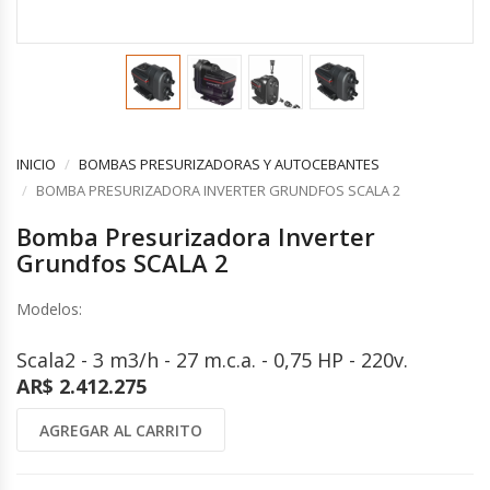
COMPLEMENTOS
CONTROLES Y ACCESORIOS
VENTILACION INDUSTRIAL
Controles y Accesorios
Filtros
Ventiladores Helicoidales
Rejas y Difusores
Ventiladores Axiales
CONDUCCIONES
Ventiladores Centrífugos
Ventiladores Especiales
INICIO
BOMBAS PRESURIZADORAS Y AUTOCEBANTES
CALEFACCION ELECTRICA
Cortinas de Aire Industriales
BOMBA PRESURIZADORA INVERTER GRUNDFOS SCALA 2
Calderas Eléctricas
Circuladores de Aire Industriales
Bomba Presurizadora Inverter
Climatizadores Eléctricos
Grundfos SCALA 2
Termotanques Eléctricos
COMPLEMENTOS
Calefones Eléctricos
Filtros
Modelos:
Paneles Termoeléctricos
Rejas y Persianas
Radiadores Eléctricos
Controles
Scala2 - 3 m3/h - 27 m.c.a. - 0,75 HP - 220v.
Toalleros Eléctricos
AR$ 2.412.275
Grifos Eléctricos
Bombas de Calor
AGREGAR AL CARRITO
ENERGÍA SOLAR