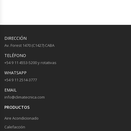
DIRECCIÓN
Av. Forest 1470 (C1427) CABA
TELÉFONO
+54 9 11 4553-5200 y rotativas
WHATSAPP
+54 9 11 2514-3777
EMAIL
info@climatecnica.com
PRODUCTOS
Aire Acondicionado
Calefacción