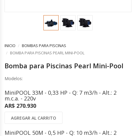
COMPLEMENTOS
CONTROLES Y ACCESORIOS
VENTILACION INDUSTRIAL
Controles y Accesorios
Filtros
Ventiladores Helicoidales
Rejas y Difusores
Ventiladores Axiales
CONDUCCIONES
Ventiladores Centrífugos
Ventiladores Especiales
INICIO
BOMBAS PARA PISCINAS
CALEFACCION ELECTRICA
Cortinas de Aire Industriales
BOMBA PARA PISCINAS PEARL MINI-POOL
Calderas Eléctricas
Circuladores de Aire Industriales
Bomba para Piscinas Pearl Mini-Pool
Climatizadores Eléctricos
Termotanques Eléctricos
COMPLEMENTOS
Modelos:
Calefones Eléctricos
Filtros
Paneles Termoeléctricos
Rejas y Persianas
MiniPOOL 33M - 0,33 HP - Q: 7 m3/h - Alt.: 2
Radiadores Eléctricos
m.c.a. - 220v
Controles
Toalleros Eléctricos
AR$ 270.930
Grifos Eléctricos
Bombas de Calor
AGREGAR AL CARRITO
ENERGÍA SOLAR
MiniPOOL 50M - 0,5 HP - Q: 10 m3/h - Alt.: 2