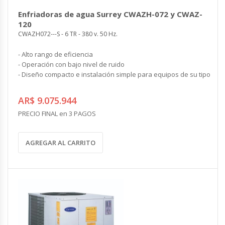
COMPLEMENTOS
Enfriadoras de agua Surrey CWAZH-072 y CWAZ-
CONTROLES Y ACCESORIOS
VENTILACION INDUSTRIAL
120
Controles y Accesorios
CWAZH072---S - 6 TR - 380 v. 50 Hz.
Filtros
Ventiladores Helicoidales
Rejas y Difusores
Ventiladores Axiales
CONDUCCIONES
- Alto rango de eficiencia
Ventiladores Centrífugos
- Operación con bajo nivel de ruido
Ventiladores Especiales
- Diseño compacto e instalación simple para equipos de su tipo
CALEFACCION ELECTRICA
Cortinas de Aire Industriales
Calderas Eléctricas
Circuladores de Aire Industriales
AR$ 9.075.944
Climatizadores Eléctricos
PRECIO FINAL en 3 PAGOS
Termotanques Eléctricos
COMPLEMENTOS
Calefones Eléctricos
Filtros
AGREGAR AL CARRITO
Paneles Termoeléctricos
Rejas y Persianas
Radiadores Eléctricos
Controles
Toalleros Eléctricos
Grifos Eléctricos
Bombas de Calor
ENERGÍA SOLAR