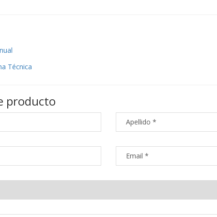
nual
cha Técnica
e producto